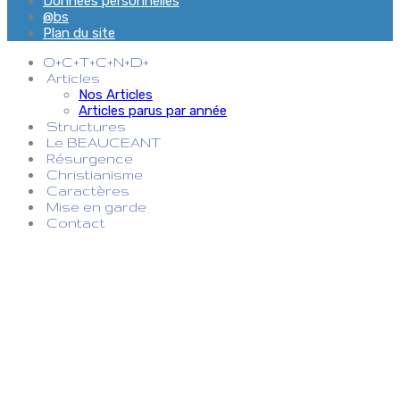
Données personnelles
@bs
Plan du site
O+C+T+C+N+D+
Articles
Nos Articles
Articles parus par année
Structures
Le BEAUCEANT
Résurgence
Christianisme
Caractères
Mise en garde
Contact