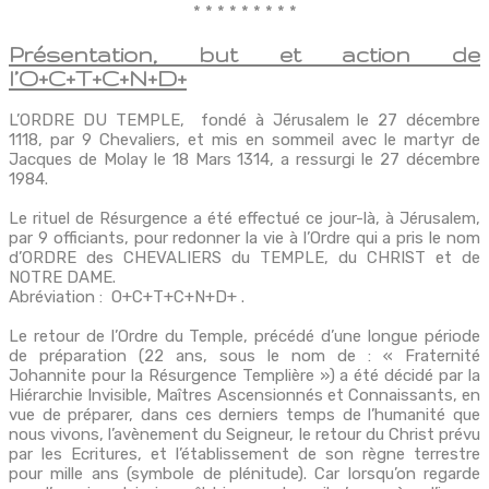
* * * * * * * * *
Présentation, but et action de
l’O+C+T+C+N+D+
L’ORDRE DU TEMPLE, fondé à Jérusalem le 27 décembre
1118, par 9 Chevaliers, et mis en sommeil avec le martyr de
Jacques de Molay le 18 Mars 1314, a ressurgi le 27 décembre
1984.
Le rituel de Résurgence a été effectué ce jour-là, à Jérusalem,
par 9 officiants, pour redonner la vie à l’Ordre qui a pris le nom
d’ORDRE des CHEVALIERS du TEMPLE, du CHRIST et de
NOTRE DAME.
Abréviation : O+C+T+C+N+D+ .
Le retour de l’Ordre du Temple, précédé d’une longue période
de préparation (22 ans, sous le nom de : « Fraternité
Johannite pour la Résurgence Templière ») a été décidé par la
Hiérarchie Invisible, Maîtres Ascensionnés et Connaissants, en
vue de préparer, dans ces derniers temps de l’humanité que
nous vivons, l’avènement du Seigneur, le retour du Christ prévu
par les Ecritures, et l’établissement de son règne terrestre
pour mille ans (symbole de plénitude). Car lorsqu’on regarde