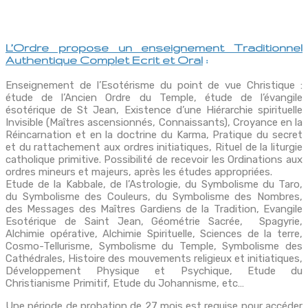
L’Ordre propose un enseignement Traditionnel
Authentique Complet Ecrit et Oral
:
Enseignement de l’Esotérisme du point de vue Christique :
étude de l’Ancien Ordre du Temple, étude de l’évangile
ésotérique de St Jean, Existence d’une Hiérarchie spirituelle
Invisible (Maîtres ascensionnés, Connaissants), Croyance en la
Réincarnation et en la doctrine du Karma, Pratique du secret
et du rattachement aux ordres initiatiques, Rituel de la liturgie
catholique primitive. Possibilité de recevoir les Ordinations aux
ordres mineurs et majeurs, après les études appropriées.
Etude de la Kabbale, de l’Astrologie, du Symbolisme du Taro,
du Symbolisme des Couleurs, du Symbolisme des Nombres,
des Messages des Maîtres Gardiens de la Tradition, Evangile
Esotérique de Saint Jean, Géométrie Sacrée, Spagyrie,
Alchimie opérative, Alchimie Spirituelle, Sciences de la terre,
Cosmo-Tellurisme, Symbolisme du Temple, Symbolisme des
Cathédrales, Histoire des mouvements religieux et initiatiques,
Développement Physique et Psychique, Etude du
Christianisme Primitif, Etude du Johannisme, etc…
Une période de probation de 27 mois est requise pour accéder