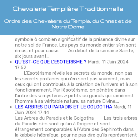
Derniers Articles
Chevalerie Templière Traditionnelle
NOTRE DAME DE PARIS (Fatalité ou Avertissement)
Ordre des Chevaliers du Temple, du Christ et de
Mardi, 11 Juin 2024 17:59
Notre Dame
Il y a quatre ans, le 15 Avril 2019 brûlait à Paris la
Cathédrale Notre Dame, joyaux de la Chrétienté et
symbole ô combien significatif de la présence divine sur
notre sol de France. Les pays du monde entier s’en sont
émus, et pour cause. Au début de la semaine Sainte,
six jours avant...
QU'EST-CE QUE L'ESOTERISME ?
Mardi, 11 Juin 2024
17:52
L’Esotérisme révèle les secrets du monde, non pas
les secrets profanes qui n’en sont pas vraiment, mais
ceux qui ont contribués à la création de l’univers et à son
fonctionnement. Par l’ésotérisme, on pénètre dans
l’antre des « mystères » petits ou grands qui ramènent
l’homme à sa véritable nature, sa nature Divine....
LES ARBRES DU PARADIS ET LE GOLGOTHA
Mardi, 11
Juin 2024 17:44
Les Arbres du Paradis et le Golgotha Les trois arbres
du Paradis n’en sont qu’un à l’origine et sont
étrangement comparables à l’Arbre des Séphiroth dans
la kabbale hébraïque, pour ne pas dire qu’ils représentent