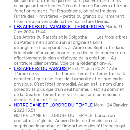
les secrets profanes qui n’en sont pas vraiment, mais
ceux qui ont contribués à la création de l’univers et à son
fonctionnement. Par l’ésotérisme, on pénètre dans
l’antre des « mystères » petits ou grands qui ramènent
l’homme à sa véritable nature, sa nature Divine....
LES ARBRES DU PARADIS ET LE GOLGOTHA
Mardi, 11
Juin 2024 17:44
Les Arbres du Paradis et le Golgotha Les trois arbres
du Paradis n’en sont qu’un à l’origine et sont
étrangement comparables à l’Arbre des Séphiroth dans
la kabbale hébraïque, pour ne pas dire qu’ils représentent
effectivement le plan archétype de la création. - Au
centre, le pilier central, Voie de la Rédemption- A...
LES ARBRES DU PARADIS
Mardi, 11 Juin 2024 17:38
L’arbre de vie Le Paradis terrestre terrestre est la
caractéristique d’un état de l’humanité et de son cadre
physique. C’est l’état primordial. Adam est le nom d’une
collectivité plus que d’un seul homme. Il est au sommet
de la Création terrestre et vit en parfaite communion
avec la nature et Dieu....
NOTRE DAME ET L'ORDRE DU TEMPLE
Mardi, 24 Janvier
2023 15:51
NOTRE DAME ET L'ORDRE DU TEMPLE Lorsqu'on
consulte la règle de l'Ancien Ordre du Temple, on est
surpris par le nombre et l'importance des références qui