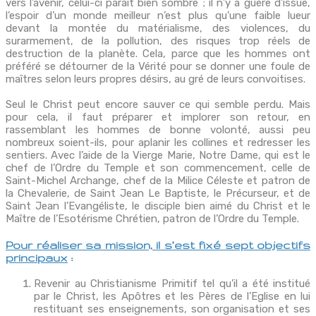
vers l’avenir, celui-ci paraît bien sombre ; il n’y a guère d’issue,
l’espoir d’un monde meilleur n’est plus qu’une faible lueur
devant la montée du matérialisme, des violences, du
surarmement, de la pollution, des risques trop réels de
destruction de la planète. Cela, parce que les hommes ont
préféré se détourner de la Vérité pour se donner une foule de
maîtres selon leurs propres désirs, au gré de leurs convoitises.
Seul le Christ peut encore sauver ce qui semble perdu. Mais
pour cela, il faut préparer et implorer son retour, en
rassemblant les hommes de bonne volonté, aussi peu
nombreux soient-ils, pour aplanir les collines et redresser les
sentiers. Avec l’aide de la Vierge Marie, Notre Dame, qui est le
chef de l’Ordre du Temple et son commencement, celle de
Saint-Michel Archange, chef de la Milice Céleste et patron de
la Chevalerie, de Saint Jean Le Baptiste, le Précurseur, et de
Saint Jean l’Evangéliste, le disciple bien aimé du Christ et le
Maître de l’Esotérisme Chrétien, patron de l’Ordre du Temple.
Pour réaliser sa mission, il s’est fixé sept objectifs
principaux
:
Revenir au Christianisme Primitif tel qu’il a été institué
par le Christ, les Apôtres et les Pères de l’Eglise en lui
restituant ses enseignements, son organisation et ses