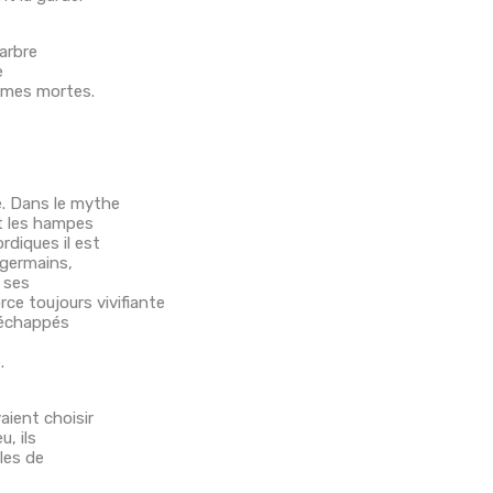
'arbre
e
emmes mortes.
e. Dans le mythe
it les hampes
rdiques il est
s germains,
s ses
rce toujours vivifiante
t échappés
.
aient choisir
, ils
lles de