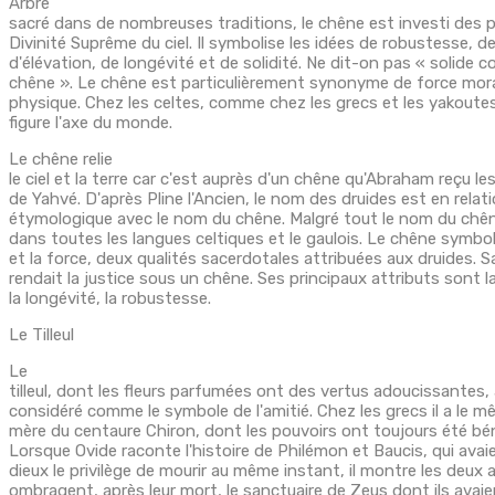
Arbre
sacré dans de nombreuses traditions, le chêne est investi des pr
Divinité Suprême du ciel. Il symbolise les idées de robustesse, d
d'élévation, de longévité et de solidité. Ne dit-on pas « solide
chêne ». Le chêne est particulièrement synonyme de force mor
physique. Chez les celtes, comme chez les grecs et les yakoutes 
figure l'axe du monde.
Le chêne relie
le ciel et la terre car c'est auprès d'un chêne qu'Abraham reçu le
de Yahvé. D'après Pline l'Ancien, le nom des druides est en relat
étymologique avec le nom du chêne. Malgré tout le nom du chên
dans toutes les langues celtiques et le gaulois. Le chêne symbol
et la force, deux qualités sacerdotales attribuées aux druides. S
rendait la justice sous un chêne. Ses principaux attributs sont l
la longévité, la robustesse.
Le Tilleul
Le
tilleul, dont les fleurs parfumées ont des vertus adoucissantes,
considéré comme le symbole de l'amitié. Chez les grecs il a le 
mère du centaure Chiron, dont les pouvoirs ont toujours été b
Lorsque Ovide raconte l'histoire de Philémon et Baucis, qui ava
dieux le privilège de mourir au même instant, il montre les deux a
ombragent, après leur mort, le sanctuaire de Zeus dont ils avaie