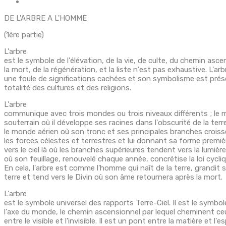
DE L'ARBRE A L'HOMME
(1ère partie)
L'arbre
est le symbole de l'élévation, de la vie, de culte, du chemin asce
la mort, de la régénération, et la liste n'est pas exhaustive. L'ar
une foule de significations cachées et son symbolisme est prés
totalité des cultures et des religions.
L'arbre
communique avec trois mondes ou trois niveaux différents ; le
souterrain où il développe ses racines dans l'obscurité de la terr
le monde aérien où son tronc et ses principales branches croiss
les forces célestes et terrestres et lui donnant sa forme premièr
vers le ciel là où les branches supérieures tendent vers la lumière
où son feuillage, renouvelé chaque année, concrétise la loi cycliq
En cela, l'arbre est comme l'homme qui naît de la terre, grandit
terre et tend vers le Divin où son âme retournera après la mort.
L'arbre
est le symbole universel des rapports Terre-Ciel. Il est le symbol
l'axe du monde, le chemin ascensionnel par lequel cheminent c
entre le visible et l'invisible. Il est un pont entre la matière et l'es