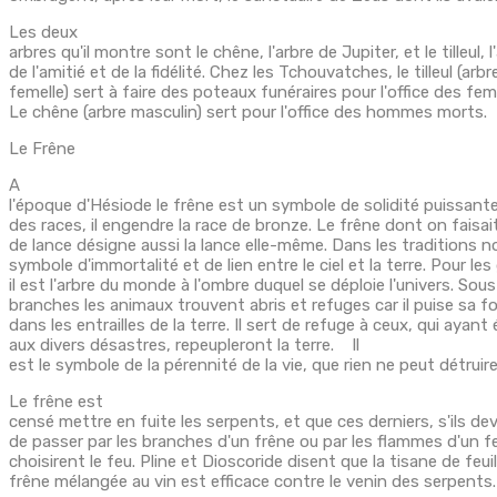
Les deux
arbres qu'il montre sont le chêne, l'arbre de Jupiter, et le tilleul, l
de l'amitié et de la fidélité. Chez les Tchouvatches, le tilleul (arbr
femelle) sert à faire des poteaux funéraires pour l'office des f
Le chêne (arbre masculin) sert pour l'office des hommes morts.
Le Frêne
A
l'époque d'Hésiode le frêne est un symbole de solidité puissant
des races, il engendre la race de bronze. Le frêne dont on faisa
de lance désigne aussi la lance elle-même. Dans les traditions no
symbole d'immortalité et de lien entre le ciel et la terre. Pour le
il est l'arbre du monde à l'ombre duquel se déploie l'univers. Sou
branches les animaux trouvent abris et refuges car il puise sa fo
dans les entrailles de la terre. Il sert de refuge à ceux, qui ayan
aux divers désastres, repeupleront la terre. Il
est le symbole de la pérennité de la vie, que rien ne peut détruire
Le frêne est
censé mettre en fuite les serpents, et que ces derniers, s'ils dev
de passer par les branches d'un frêne ou par les flammes d'un feu
choisirent le feu. Pline et Dioscoride disent que la tisane de feui
frêne mélangée au vin est efficace contre le venin des serpents.