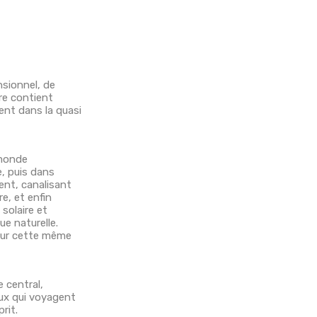
nsionnel, de
bre contient
ent dans la quasi
 monde
e, puis dans
ent, canalisant
e, et enfin
 solaire et
ue naturelle.
 sur cette même
e central,
eux qui voyagent
prit.