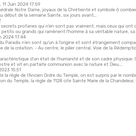
, 11 Juin 2024 17:59
hédrale Notre Dame, joyaux de la Chrétienté et symbole ô combien 
ébut de la semaine Sainte, six jours avant...
2
crets profanes qui n’en sont pas vraiment, mais ceux qui ont co
 petits ou grands qui ramènent l’homme à sa véritable nature, sa n
in 2024 17:44
 Paradis n’en sont qu’un à l’origine et sont étrangement compara
de la création. - Au centre, le pilier central, Voie de la Rédemptio
ctéristique d’un état de l’humanité et de son cadre physique. C’e
stre et vit en parfaite communion avec la nature et Dieu....
2023 15:51
ègle de l'Ancien Ordre du Temple, on est surpris par le nombre 
on du Temple, la règle de 1128 cite Sainte Marie de la Chandeleur,