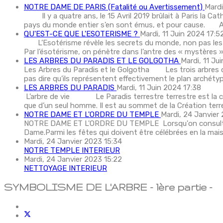
NOTRE DAME DE PARIS (Fatalité ou Avertissement)
Mardi
Il y a quatre ans, le 15 Avril 2019 brûlait à Paris la Cat
pays du monde entier s’en sont émus, et pour cause. Au d
QU'EST-CE QUE L'ESOTERISME ?
Mardi, 11 Juin 2024 17:5
L’Esotérisme révèle les secrets du monde, non pas les se
Par l’ésotérisme, on pénètre dans l’antre des « mystères »
LES ARBRES DU PARADIS ET LE GOLGOTHA
Mardi, 11 Ju
Les Arbres du Paradis et le Golgotha Les trois arbres du
pas dire qu’ils représentent effectivement le plan archétype 
LES ARBRES DU PARADIS
Mardi, 11 Juin 2024 17:38
L’arbre de vie Le Paradis terrestre terrestre est la cara
que d’un seul homme. Il est au sommet de la Création terre
NOTRE DAME ET L'ORDRE DU TEMPLE
Mardi, 24 Janvier 
NOTRE DAME ET L'ORDRE DU TEMPLE Lorsqu'on consulte la r
Dame.Parmi les fêtes qui doivent être célébrées en la mais
Mardi, 24 Janvier 2023 15:34
NOTRE TEMPLE INTERIEUR
Mardi, 24 Janvier 2023 15:22
NETTOYAGE INTERIEUR
SYMBOLISME DE L'ARBRE - 1ère partie -