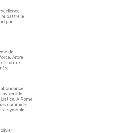
excellence.
re battre le
ond par
nyme de
force. Arbre
relle entre
rière
en abondance
i avaient le
 justice. A Rome
oise, comme le
l est symbole
olivier