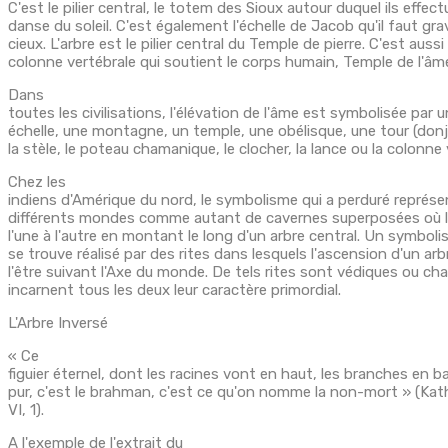
C'est le pilier central, le totem des Sioux autour duquel ils effect
danse du soleil. C'est également l'échelle de Jacob qu'il faut gra
cieux. L'arbre est le pilier central du Temple de pierre. C'est aussi 
colonne vertébrale qui soutient le corps humain, Temple de l'âm
Dans
toutes les civilisations, l'élévation de l'âme est symbolisée par u
échelle, une montagne, un temple, une obélisque, une tour (donjon
la stèle, le poteau chamanique, le clocher, la lance ou la colonne 
Chez les
indiens d'Amérique du nord, le symbolisme qui a perduré représe
différents mondes comme autant de cavernes superposées où l
l'une à l'autre en montant le long d'un arbre central. Un symbol
se trouve réalisé par des rites dans lesquels l'ascension d'un ar
l'être suivant l'Axe du monde. De tels rites sont védiques ou c
incarnent tous les deux leur caractère primordial.
L'Arbre Inversé
« Ce
figuier éternel, dont les racines vont en haut, les branches en ba
pur, c'est le brahman, c'est ce qu'on nomme la non-mort » (Ka
VI, 1).
A l'exemple de l'extrait du