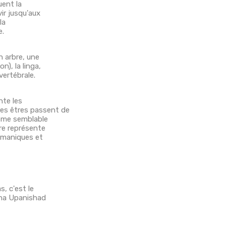
uent la
vir jusqu'aux
la
e.
n arbre, une
), la linga,
vertébrale.
nte les
es êtres passent de
isme semblable
bre représente
hamaniques et
s, c'est le
tha Upanishad