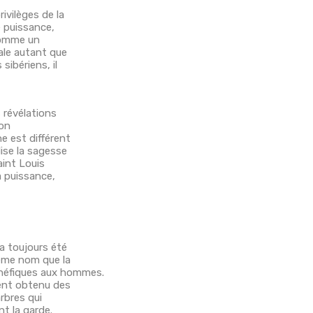
ivilèges de la
e puissance,
 comme un
ale autant que
sibériens, il
s révélations
ion
e est différent
ise la sagesse
aint Louis
a puissance,
 a toujours été
même nom que la
énéfiques aux hommes.
ient obtenu des
rbres qui
nt la garde.