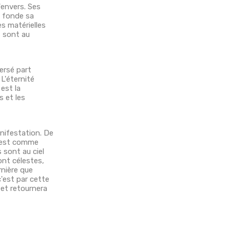
'envers. Ses
i fonde sa
es matérielles
s sont au
versé part
 L'éternité
 est la
s et les
anifestation. De
me est comme
 sont au ciel
ont célestes,
rnière que
'est par cette
 et retournera