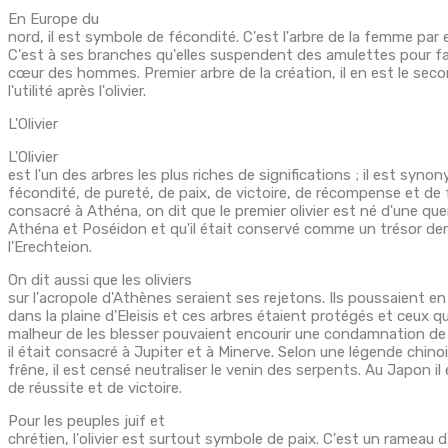
En Europe du
nord, il est symbole de fécondité. C'est l'arbre de la femme par 
C'est à ses branches qu'elles suspendent des amulettes pour fai
cœur des hommes. Premier arbre de la création, il en est le sec
l'utilité après l'olivier.
L'Olivier
L'Olivier
est l'un des arbres les plus riches de significations ; il est syno
fécondité, de pureté, de paix, de victoire, de récompense et de 
consacré à Athéna, on dit que le premier olivier est né d'une que
Athéna et Poséidon et qu'il était conservé comme un trésor der
l'Erechteion.
On dit aussi que les oliviers
sur l'acropole d'Athènes seraient ses rejetons. Ils poussaient 
dans la plaine d'Eleisis et ces arbres étaient protégés et ceux qu
malheur de les blesser pouvaient encourir une condamnation de
il était consacré à Jupiter et à Minerve. Selon une légende chin
frêne, il est censé neutraliser le venin des serpents. Au Japon i
de réussite et de victoire.
Pour les peuples juif et
chrétien, l'olivier est surtout symbole de paix. C'est un rameau d'