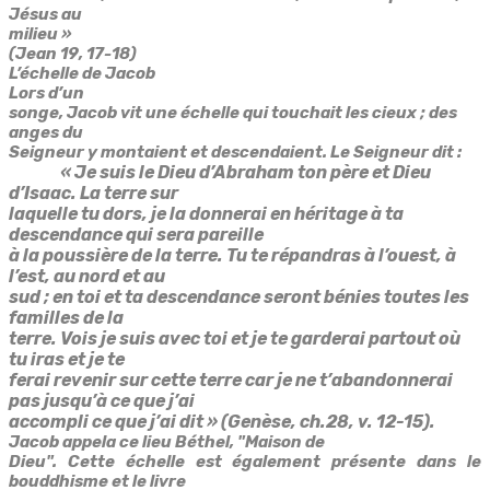
Jésus au
milieu »
(Jean 19, 17-18)
L’échelle de Jacob
Lors d’un
songe, Jacob vit une échelle qui touchait les cieux ; des
anges du
Seigneur y montaient et descendaient. Le Seigneur dit :
« Je suis le Dieu d’Abraham ton père et Dieu
d’Isaac. La terre sur
laquelle tu dors, je la donnerai en héritage à ta
descendance qui sera pareille
à la poussière de la terre. Tu te répandras à l’ouest, à
l’est, au nord et au
sud ; en toi et ta descendance seront bénies toutes les
familles de la
terre. Vois je suis avec toi et je te garderai partout où
tu iras et je te
ferai revenir sur cette terre car je ne t’abandonnerai
pas jusqu’à ce que j’ai
accompli ce que j’ai dit » (Genèse, ch.28, v. 12-15).
Jacob appela ce lieu Béthel, "Maison de
Dieu". Cette échelle est également présente dans le
bouddhisme et le livre