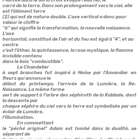
Plantée dans le sol la croix évoque l’eau (4), le
carré de la terre. Dans son prolongement vers le ciel, elle
est l’élément terre
(2) qui est de nature double. L’axe vertical a donc pour
valeur le chiffre
"6" qui signifie la transformation, la nouvelle naissance.
L’axe
horizontal, constitué de l’air et du feu est égal à "4", et au
centre
c’est l’éther, la quintessence, la rose mystique, la flamme
invisible contenu
dans le bois "combustible".
Le Chandelier
à sept branches fut inspiré à Moïse par l’Amandier en
fleurs qui annonce le
début du printemps, l’arrivée de la Lumière, la Re-
Naissance. La même forme
sert de support à l’arbre des séphiroth de la Kabbale, dont
la descente par
chaque séphira du ciel vers la terre est symbolisée par un
éclair de Lumière,
l’Illumination.
En commettant
le "péché originel" Adam est tombé dans la dualité, se
séparant de