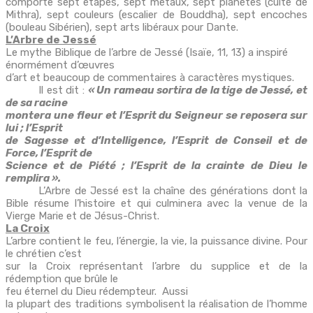
comporte sept étapes, sept métaux, sept planètes (culte de
Mithra), sept couleurs (escalier de Bouddha), sept encoches
(bouleau Sibérien), sept arts libéraux pour Dante.
L’Arbre de Jessé
Le mythe Biblique de l’arbre de Jessé (Isaïe, 11, 13) a inspiré
énormément d’œuvres
d’art et beaucoup de commentaires à caractères mystiques.
Il est dit :
« Un rameau sortira de la tige de Jessé, et
de sa racine
montera une fleur et l’Esprit du Seigneur se reposera sur
lui ; l’Esprit
de Sagesse et d’Intelligence, l’Esprit de Conseil et de
Force, l’Esprit de
Science et de Piété ; l’Esprit de la crainte de Dieu le
remplira ».
L’Arbre de Jessé est la chaîne des générations dont la
Bible résume l’histoire et qui culminera avec la venue de la
Vierge Marie et de Jésus-Christ.
La Croix
L’arbre contient le feu, l’énergie, la vie, la puissance divine. Pour
le chrétien c’est
sur la Croix représentant l’arbre du supplice et de la
rédemption que brûle le
feu éternel du Dieu rédempteur. Aussi
la plupart des traditions symbolisent la réalisation de l’homme