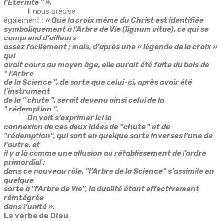
l’Eternité " ».
Il nous précise
également :
« Que la croix même du Christ est identifiée
symboliquement à l’Arbre de Vie (lignum vitae), ce qui se
comprend d’ailleurs
assez facilement ; mais, d’après une « légende de la croix »
qui
avait cours au moyen âge, elle aurait été faite du bois de
" l’Arbre
de la Science ", de sorte que celui-ci, après avoir été
l’instrument
de la " chute ", serait devenu ainsi celui de la
" rédemption ".
On voit s’exprimer ici la
connexion de ces deux idées de "chute " et de
"rédemption", qui sont en quelque sorte inverses l’une de
l’autre, et
il y a là comme une allusion au rétablissement de l’ordre
primordial ;
dans ce nouveau rôle, "l’Arbre de la Science" s’assimile en
quelque
sorte à "l’Arbre de Vie", la dualité étant effectivement
réintégrée
dans l’unité ».
Le verbe de Dieu