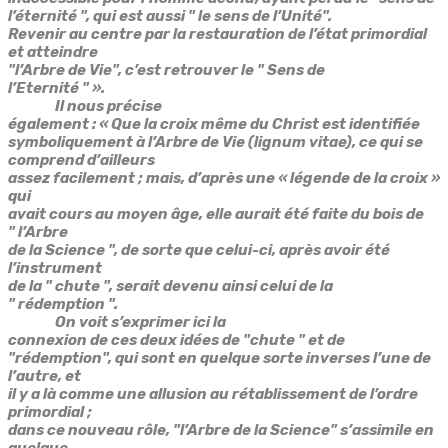
l’éternité ", qui est aussi " le sens de l’Unité".
Revenir au centre par la restauration de l’état primordial
et atteindre
"l’Arbre de Vie", c’est retrouver le " Sens de
l’Eternité " ».
Il nous précise
également :
« Que la croix même du Christ est identifiée
symboliquement à l’Arbre de Vie (lignum vitae), ce qui se
comprend d’ailleurs
assez facilement ; mais, d’après une « légende de la croix »
qui
avait cours au moyen âge, elle aurait été faite du bois de
" l’Arbre
de la Science ", de sorte que celui-ci, après avoir été
l’instrument
de la " chute ", serait devenu ainsi celui de la
" rédemption ".
On voit s’exprimer ici la
connexion de ces deux idées de "chute " et de
"rédemption", qui sont en quelque sorte inverses l’une de
l’autre, et
il y a là comme une allusion au rétablissement de l’ordre
primordial ;
dans ce nouveau rôle, "l’Arbre de la Science" s’assimile en