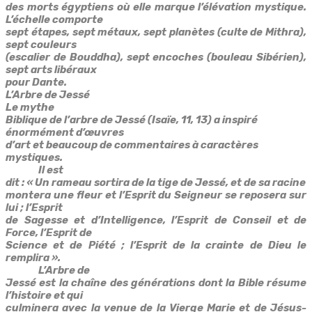
des morts égyptiens où elle marque l’élévation mystique.
L’échelle comporte
sept étapes, sept métaux, sept planètes (culte de Mithra),
sept couleurs
(escalier de Bouddha), sept encoches (bouleau Sibérien),
sept arts libéraux
pour Dante.
L’Arbre de Jessé
Le mythe
Biblique de l’arbre de Jessé (Isaïe, 11, 13) a inspiré
énormément d’œuvres
d’art et beaucoup de commentaires à caractères
mystiques.
Il est
dit :
« Un rameau sortira de la tige de Jessé, et de sa racine
montera une fleur et l’Esprit du Seigneur se reposera sur
lui ; l’Esprit
de Sagesse et d’Intelligence, l’Esprit de Conseil et de
Force, l’Esprit de
Science et de Piété ; l’Esprit de la crainte de Dieu le
remplira ».
L’Arbre de
Jessé est la chaîne des générations dont la Bible résume
l’histoire et qui
culminera avec la venue de la Vierge Marie et de Jésus-