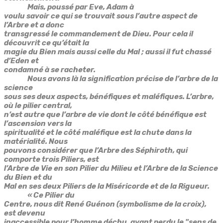
Mais, poussé par Eve, Adam à
voulu savoir ce qui se trouvait sous l’autre aspect de
l’Arbre et a donc
transgressé le commandement de Dieu. Pour cela il
découvrit ce qu’était la
magie du Bien mais aussi celle du Mal ; aussi il fut chassé
d’Eden et
condamné à se racheter.
Nous avons là la signification précise de l’arbre de la
science
sous ses deux aspects, bénéfiques et maléfiques. L’arbre,
où le pilier central,
n’est autre que l’arbre de vie dont le côté bénéfique est
l’ascension vers la
spiritualité et le côté maléfique est la chute dans la
matérialité. Nous
pouvons considérer que l’Arbre des Séphiroth, qui
comporte trois Piliers, est
l’Arbre de Vie en son Pilier du Milieu et l’Arbre de la Science
du Bien et du
Mal en ses deux Piliers de la Miséricorde et de la Rigueur.
« Ce Pilier du
Centre,
nous dit René Guénon (symbolisme de la croix)
,
est devenu
inaccessible pour l’homme déchu, ayant perdu le "sens de