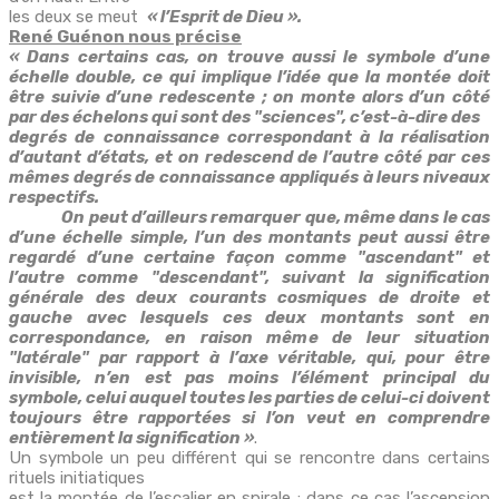
les deux se meut
« l’Esprit de Dieu ».
René Guénon nous précise
« Dans certains cas, on trouve aussi le symbole d’une
échelle double, ce qui implique l’idée que la montée doit
être suivie d’une redescente ; on monte alors d’un côté
par des échelons qui sont des "sciences", c’est-à-dire des
degrés de connaissance correspondant à la réalisation
d’autant d’états, et on redescend de l’autre côté par ces
mêmes degrés de connaissance appliqués à leurs niveaux
respectifs.
On peut d’ailleurs remarquer que, même dans le cas
d’une échelle simple, l’un des montants peut aussi être
regardé d’une certaine façon comme "ascendant" et
l’autre comme "descendant", suivant la signification
générale des deux courants cosmiques de droite et
gauche avec lesquels ces deux montants sont en
correspondance, en raison même de leur situation
"latérale" par rapport à l’axe véritable, qui, pour être
invisible, n’en est pas moins l’élément principal du
symbole, celui auquel toutes les parties de celui-ci doivent
toujours être rapportées si l’on veut en comprendre
entièrement la signification »
.
Un symbole un peu différent qui se rencontre dans certains
rituels initiatiques
est la montée de l’escalier en spirale ; dans ce cas l’ascension