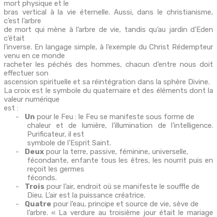
mort physique et le
bras vertical à la vie éternelle. Aussi, dans le christianisme,
c’est l’arbre
de mort qui mène à l’arbre de vie, tandis qu’au jardin d’Eden
c’était
l’inverse. En langage simple, à l’exemple du Christ Rédempteur
venu en ce monde
racheter les péchés des hommes, chacun d’entre nous doit
effectuer son
ascension spirituelle et sa réintégration dans la sphère Divine.
La croix est le symbole du quaternaire et des éléments dont la
valeur numérique
est :
-
Un
pour le Feu : le Feu se manifeste sous forme de
chaleur et de lumière, l’illumination de l’intelligence.
Purificateur, il est
symbole de l’Esprit Saint.
-
Deux
pour la terre, passive, féminine, universelle,
fécondante, enfante tous les êtres, les nourrit puis en
reçoit les germes
féconds.
-
Trois
pour l’air, endroit où se manifeste le souffle de
Dieu. L’air est la puissance créatrice.
-
Quatre
pour l’eau, principe et source de vie, sève de
l’arbre. « La verdure au troisième jour était le mariage