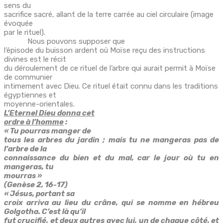
sens du
sacrifice sacré, allant de la terre carrée au ciel circulaire (image
évoquée
par le rituel).
Nous pouvons supposer que
l’épisode du buisson ardent où Moïse reçu des instructions
divines est le récit
du déroulement de ce rituel de l’arbre qui aurait permit à Moïse
de communier
intimement avec Dieu. Ce rituel était connu dans les traditions
égyptiennes et
moyenne-orientales.
L’Eternel Dieu donna cet
ordre à l’homme
:
« Tu pourras manger de
tous les arbres du jardin ; mais tu ne mangeras pas de
l’arbre de la
connaissance du bien et du mal, car le jour où tu en
mangeras, tu
mourras »
(Genèse 2, 16-17)
« Jésus, portant sa
croix arriva au lieu du crâne, qui se nomme en hébreu
Golgotha. C’est là qu’il
fut crucifié, et deux autres avec lui, un de chaque côté, et