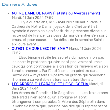
Derniers Articles
NOTRE DAME DE PARIS (Fatalité ou Avertissement)
Mardi, 11 Juin 2024 17:59
Il y a quatre ans, le 15 Avril 2019 brûlait à Paris la
Cathédrale Notre Dame, joyaux de la Chrétienté et
symbole ô combien significatif de la présence divine sur
notre sol de France. Les pays du monde entier s’en sont
émus, et pour cause. Au début de la semaine Sainte,
six jours avant...
QU'EST-CE QUE L'ESOTERISME ?
Mardi, 11 Juin 2024
17:52
L’Esotérisme révèle les secrets du monde, non pas
les secrets profanes qui n’en sont pas vraiment, mais
ceux qui ont contribués à la création de l’univers et à son
fonctionnement. Par l’ésotérisme, on pénètre dans
l’antre des « mystères » petits ou grands qui ramènent
l’homme à sa véritable nature, sa nature Divine....
LES ARBRES DU PARADIS ET LE GOLGOTHA
Mardi, 11
Juin 2024 17:44
Les Arbres du Paradis et le Golgotha Les trois arbres
du Paradis n’en sont qu’un à l’origine et sont
étrangement comparables à l’Arbre des Séphiroth dans
la kabbale hébraïque, pour ne pas dire qu’ils représentent