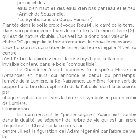
principiel des
eaux d’en haut et des eaux d’en bas par l’eau et le feu,
(Annick de Souzenelle,
"Le Symbolisme du Corps Humain").
Plantée dans le sol la croix évoque l’eau (4), le carré de la terre.
Dans son prolongement vers le ciel, elle est l’élément terre (2)
qui est de nature double. L’axe vertical a donc pour valeur le
chiffre "6" qui signifie la transformation, la nouvelle naissance.
L’axe horizontal, constitué de l’air et du feu est égal à "4", et au
centre
c’est l’éther, la quintessence, la rose mystique, la flamme
invisible contenu dans le bois "combustible".
Le Chandelier à sept branches fut inspiré à Moïse par
l’Amandier en fleurs qui annonce le début du printemps,
l’arrivée de la Lumière, la Re-Naissance. La même forme sert de
support à l’arbre des séphiroth de la Kabbale, dont la descente
par
chaque séphira du ciel vers la terre est symbolisée par un éclair
de Lumière,
l’Illumination.
En commettant le "péché originel" Adam est tombé
dans la dualité, se séparant de l’arbre de vie qui est un arbre
d’équilibre. Le Christ sur la croix est au
centre ; il est la figuration de l’Adam régénéré par l’arbre de vie,
la