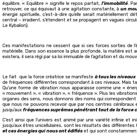
équilibre. « Equilibre » signifie le repos parfait,
l’immobilité
. Pa
retrouver, ce qui équivaut à une agitation constante, à
un mo
énergie spirituelle, c’est-à-dire qu’elle serait matériellement
central – irradient, s’étendent et se propagent en vagues circula
Le Kybalion).
Ces manifestations ne cessent que si ces forces sorties de l’éq
matérielle. Dans son essence la plus profonde, la matière est
existera, il sera régi par sa loi immuable de l’agitation et du mo
Le fait que la force créatrice se manifeste
à tous les niveaux
de fréquences différentes correspondant à ces niveaux. Mais 
Qu’une forme de vibration nous apparaisse comme une « énergi
« mouvement », « vibration », « fréquence ». Plus les vibrati
organes des sens, nous donnons des noms qui correspondent à nos
que nous ne pouvons recevoir que par nos centres cérébraux e
jusqu’aux
fréquences suprêmes pénétrant tout de
la force 
C’est ainsi que l’univers est animé par une variété infinie et 
jusqu’aux êtres unicellulaires, sont les résultats des différente
et ces énergies qui
nous ont édifiés
et qui sont constamment 