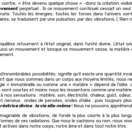
r contre, « être devenu quelque chose » -donc la création visible e
uvement
perpétuel . Si ce mouvement continuel cessait un seul i
 détruite. Toutes les énergies, toutes les forces dans l’univers
ires, se traduisent par une pulsation, par des vibrations. ( Rien n
uilibre retournent à l’état originel, dans l’unité divine. L’état 
 aussi un mouvement et lorsque ce mouvement cesse, la matière c
uvement.
d’innombrables possibilités, signifie qu’il existe une quantité in
tant que nous sommes dans un corps aux moyens limités, nous ne
e » immatérielle ou comme une « matière » dépend de l’idée, d
ons sont courtes et moins nous les ressentons comme une matière.
 sensations : matière, son, électricité, chaleur, goût, odeur, l
t nerveux : ondes de pensées, ondes d’idée ; puis toujours pl
créatrice divine
:
la vie elle-même
! Nous ne pouvons appréhend
inimaginable de vibrations, de l’onde la plus courte à la plus lon
s formes de ces radiations. Que nous le sachions ou non, nous vivo
actives dans notre corps, notre âme et dans tout notre être.