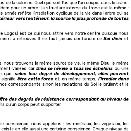
 de la colonne. Quel que soit l’os que l’on coupe, dans le crâne,
em pour un arbre : la structure interne du tronc est la même :
année reflète l’irradiation cyclique de la vie dans l’arbre qui se
rieur vers l’extérieur, la source la plus profonde de toutes
le Logos) est ce qui nous attire vers notre centre puisque nous
emment à retrouver. Il ne faut jamais confondre ce
Soi divin
et
ère, nous trouvons la même source de vie, le même Dieu, le même
ement variées car
Dieu se révèle à tous les échelons
où une
ce que,
selon leur degré de développement, elles peuvent
 signifie
être
cette force
et, en même temps,
l’irradier dans
nce correspondante sinon les radiations du Soi le brûlent et le
offre des degrés de résistance correspondant au niveau de
ions qu’un corps peut supporter.
e conscience, nous appelons : les minéraux, les végétaux, les
 existe en elle aussi une certaine conscience. Chaque niveau de