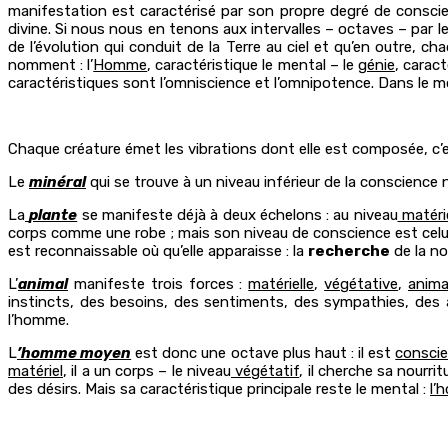
manifestation est caractérisé par son propre degré de conscien
divine. Si nous nous en tenons aux intervalles – octaves – par
de l’évolution qui conduit de la Terre au ciel et qu’en outre,
nomment : l’
Homme
, caractéristique le mental – le
génie
, caract
caractéristiques sont l’omniscience et l’omnipotence. Dans le m
Chaque créature émet les vibrations dont elle est composée, c’e
Le
minéral
qui se trouve à un niveau inférieur de la conscience 
La
plante
se manifeste déjà à deux échelons : au niveau
matéri
corps comme une robe ; mais son niveau de conscience est celui 
est reconnaissable où qu’elle apparaisse : la
recherche
de la no
L’
animal
manifeste trois forces :
matérielle
,
végétative
,
anima
instincts, des besoins, des sentiments, des sympathies, des 
l’homme.
L
’homme moyen
est donc une octave plus haut : il est
conscie
matériel
, il a un corps – le niveau
végétatif
, il cherche sa nourri
des désirs. Mais sa caractéristique principale reste le mental :
l’