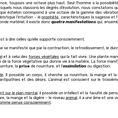
ce, toujours une octave plus haut. Seul l’homme a la possibilité
 lesquels nous classons les degrés d’évolution, nous constatons
 chaque échelon correspond à une octave de la gamme des vibrati
éristique l’intuition – le
prophète
, caractéristiques la sagesse et l
onde matériel, il existe donc
quatre manifestations
qui, ensemb
st à dire celles qu’elle supporte consciemment.
ne se manifeste que par la contraction, le refroidissement, le dur
el
et à celui des
forces végétales
qui la fait vivre. Une plante man
de la force végétative qui donne vie à la matière. La force manife
urriture, la
prise
de nourriture, et l’
assimilation
ou digestion.
le
. Il possède un corps, il cherche sa nourriture, la mange et la
antipathies et des désirs. L’animal est conscient sur le trois
nt sur le plan mental
, il possède un intellect et la faculté de pen
ture, la mange et la digère – le niveau
animal
, il a une âme et une 
homme pense consciemment
.