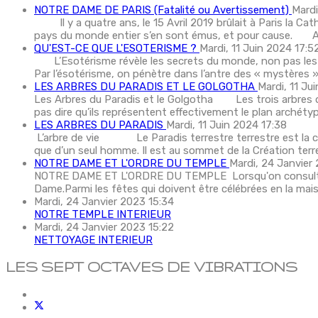
NOTRE DAME DE PARIS (Fatalité ou Avertissement)
Mardi
Il y a quatre ans, le 15 Avril 2019 brûlait à Paris la Cat
pays du monde entier s’en sont émus, et pour cause. Au d
QU'EST-CE QUE L'ESOTERISME ?
Mardi, 11 Juin 2024 17:5
L’Esotérisme révèle les secrets du monde, non pas les se
Par l’ésotérisme, on pénètre dans l’antre des « mystères »
LES ARBRES DU PARADIS ET LE GOLGOTHA
Mardi, 11 Ju
Les Arbres du Paradis et le Golgotha Les trois arbres du
pas dire qu’ils représentent effectivement le plan archétype 
LES ARBRES DU PARADIS
Mardi, 11 Juin 2024 17:38
L’arbre de vie Le Paradis terrestre terrestre est la cara
que d’un seul homme. Il est au sommet de la Création terre
NOTRE DAME ET L'ORDRE DU TEMPLE
Mardi, 24 Janvier 
NOTRE DAME ET L'ORDRE DU TEMPLE Lorsqu'on consulte la r
Dame.Parmi les fêtes qui doivent être célébrées en la mais
Mardi, 24 Janvier 2023 15:34
NOTRE TEMPLE INTERIEUR
Mardi, 24 Janvier 2023 15:22
NETTOYAGE INTERIEUR
LES SEPT OCTAVES DE VIBRATIONS