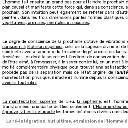
L’homme fait ensuite un grand pas pour atteindre le prochain 
plan causal et manifeste cette force qui, dans sa conscience, se 
prochain. Son intuition peut également se refléter dans d’au
peintre ; dans les trois dimensions par les formes plastiques
végétatives, animales, mentales et causales
.
Le degré de conscience de la prochaine octave de vibration
conscient à
l’échelon supérieur
, celui de la sagesse divine et de
spirituelle avec « l’amour » du troisième degré animal, qui lui e
troisième – et dont la source est l’instinct de conservation de 
de l’être aimé, à l’embrasser, à le serrer contre lui, en un mot 
moitié complémentaire physique pour trouver une satisfacti
procède pas de la séparation mais
de l’état originel de l’
unité
manifestation physique, il irradie et illumine depuis la conscien
avec le Tout infini
.
La manifestation suprême
de Dieu,
la septième
, est l’homm
transformées, une partie de Dieu seulement.
L’Homme-dieu es
éprouve, vit en lui et irradie
les forces créatrices divines dans le
La ré-intégration, but ultime, et mission de l’Homme ém