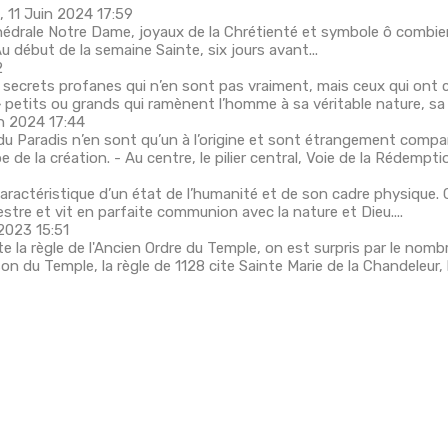
, 11 Juin 2024 17:59
hédrale Notre Dame, joyaux de la Chrétienté et symbole ô combien 
ébut de la semaine Sainte, six jours avant...
2
crets profanes qui n’en sont pas vraiment, mais ceux qui ont co
 petits ou grands qui ramènent l’homme à sa véritable nature, sa n
in 2024 17:44
 Paradis n’en sont qu’un à l’origine et sont étrangement compara
de la création. - Au centre, le pilier central, Voie de la Rédemptio
ctéristique d’un état de l’humanité et de son cadre physique. C’e
stre et vit en parfaite communion avec la nature et Dieu....
2023 15:51
ègle de l'Ancien Ordre du Temple, on est surpris par le nombre 
on du Temple, la règle de 1128 cite Sainte Marie de la Chandeleur,