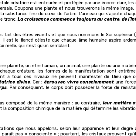
tale créatrice est entourée et protégée par une écorce dure, les os
ersale. Coupons une plante et nous trouverons la même image. Id
 la substance fine du cœur de l’arbre. L’anneau qui s’ajoute chaque 
le tronc.
La croissance commence toujours au centre, de l’inté
s fait des êtres vivants et que nous nommons le Soi supérieur (
ue. Il est le fiancé céleste que chaque âme humaine aspire ard
ce réelle, qui n’est qu’un semblant.
 une planète, un être humain, un animal, une plante ou une mati
 chaque créature, les formes de la manifestation sont extrêm
sant à tous ces niveaux ne peuvent manifester de Dieu que 
éatrice divine
. Car :
éprouver, vivre consciemment
une force
rps
. Par conséquent, le corps doit posséder la force de résista
as composé de la même manière : au contraire,
leur matière 
est la composition chimique de la matière qui détermine les vibrat
tations que nous appelons, selon leur apparence et leur degré d
raît pas « consciente » ; pourtant, les cristaux prouvent qu’il