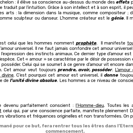
échelon : il élève sa conscience au-dessus du monde des
effets
p
traduit par l’intuition. Grâce à son intellect et à son esprit, il p
tres arts : la dimension dans la musique, comme compositeur ; d
 comme sculpteur ou danseur. L’homme créateur est le
génie
. Il
s est celui que les hommes nomment
prophète
. Il manifeste
to
 l’amour universel. Il ne faut jamais confondre cet amour universe
st l’expression des instincts animaux. Ce dernier type d’amour est 
l’espèce. Cet « amour » se caractérise par le désir de possession
à le posséder. Celui qui se soumet à ce genre d’amour vit encore dan
on. Cet amour veut toujours
prendre, avoir, posséder
.
L’amour 
divine
. C’est pourquoi cet amour est universel, il
donne
toujou
ce de
l’unité divine absolue
. Les hommes a ce niveau de conscie
e devenu parfaitement conscient :
l’Homme-dieu
. Toutes les
t
celui qui, par une conscience parfaite, manifeste pleinement D
urs vibrations et fréquences originelles et non transformées. On 
ané pour ce but, fera rentrer tous les êtres dans l’Eterni
commencement.