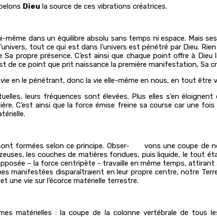
ppelons
Dieu
la source de ces vibrations créatrices.
lui-même dans un équilibre absolu sans temps ni espace. Mais ses 
univers, tout ce qui est dans l’univers est pénétré par Dieu. Rien
 Sa propre présence. C’est ainsi que chaque point offre à Dieu l
est de ce point que prit naissance la première manifestation, Sa cré
vie en le pénétrant, donc la vie elle-même en nous, en tout être v
lles, leurs fréquences sont élevées. Plus elles s’en éloignent e
. C’est ainsi que la force émise freine sa course car une fois p
érielle.
res, sont formées selon ce principe. Obser- vons une coupe de no
zeuses, les couches de matières fondues, puis liquide, le tout ét
pposée – la force centripète - travaille en même temps, attirant à 
 manifestées disparaîtraient en leur propre centre, notre Terre e
t une vie sur l’écorce matérielle terrestre.
rmes matérielles : la coupe de la colonne vertébrale de tous 