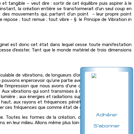
t tangible – veut dire : sortir de cet équilibre puis aspirer à le
nstant, la création entière se transformerait d’un seul coup en
 sont des mouvements qui, partant d’un point – leur propre point
e repose ; tout remue ; tout vibre - § le Principe de Vibration in
originel est donc cet état dans lequel cesse toute manifestation
esse d’exister. Tant que le monde matériel de trois dimensions
calculable de vibrations, de longueurs d’ondes, de formes d’ondes,
 pouvons enpercevoir qu’une partie avec nos organes des sens.
e l’impression que nous avons d’une chose qui n’est autre que
 Aux vibrations qui sont transmises à notre conscience par nos
umière ; aux énergies et radiations supérieures et immatérielles
us haut, aux rayons et fréquences pénétrant plus profondément
er ces fréquences que comme état de conscience.
Adhérer
gue. Toutes les formes de la création, depuis les corps célestes
ns en leur milieu. Allons même plus loin :
ce sont ces radiations
S'abonner