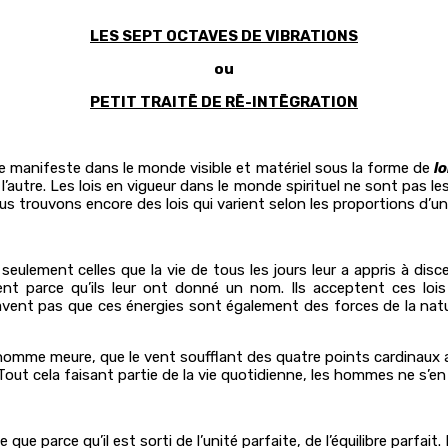
LES SEPT OCTAVES DE VIBRATIONS
ou
PETIT TRAITĒ DE RĒ-INTĒGRATION
e manifeste dans le monde visible et matériel sous la forme de
lo
 l’autre. Les lois en vigueur dans le monde spirituel ne sont pas l
us trouvons encore des lois qui varient selon les proportions d’
ulement celles que la vie de tous les jours leur a appris à discern
nt parce qu’ils leur ont donné un nom. Ils acceptent ces lois
avent pas que ces énergies sont également des forces de la nature 
homme meure, que le vent soufflant des quatre points cardinaux ait
Tout cela faisant partie de la vie quotidienne, les hommes ne s’en
e que parce qu’il est sorti de l’unité parfaite, de l’équilibre parfai