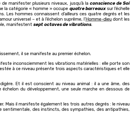
 de manifester plusieurs niveaux, jusqu’à la
conscience de Soi
 que la catégorie « homme » occupe
quatre barreaux
sur l’échelle
ons. Les hommes connaissent d’ailleurs ces quatre degrés et les
’amour universel – et à l’échelon suprême, l’
Homme-dieu
dont les
le, manifestent
sept
octaves de vibrations
.
cissement, il se manifeste au premier échelon.
ifeste inconsciemment les vibrations matérielles : elle porte son
stée à ce niveau présente trois aspects caractéristiques et elle
 digère. Et il est conscient au niveau animal : il a une âme, des
ième échelon du développement, une seule marche en dessous de
ser. Mais il manifeste également les trois autres degrés : le niveau
vie sentimentale, des instincts, des sympathies, des antipathies,