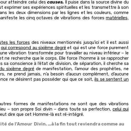
our atteindre celui des
causes.
Il puise dans la source divine du
eut exprimer ses expériences spirituelles et les transmettre à son
ans les deux dimensions par les lignes et les couleurs, comme
 manifeste les cinq octaves de vibrations des forces
matérielles,
utes les forces
des niveaux mentionnés jusqu’ici et il est aussi
l
qui correspond au sixième degré
et qui est une force purement
une vibration transformée pour travailler au niveau inférieur – le
 et ne recherche que le corps. Elle force l’homme à se rapprocher
s sa conscience à l’état de division, de séparation, il cherche sa
du sixième degré
de manifestation, l’amour des prophètes, ne
rs, ne prend jamais, n’a besoin d’aucun complément, d’aucune
nce ne désirent pas posséder qui que ce soit,
ils se sentent un
 autres formes de manifestations ne sont que des vibrations
ieu – son propre Soi divin – dans toute sa perfection,
celui qui
peut dire que cet Homme-là est ré-intégré.
té de l’Amour Divin. ...à la fin tout reviendra comme au