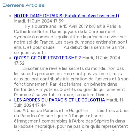
Derniers Articles
NOTRE DAME DE PARIS (Fatalité ou Avertissement)
Mardi, 11 Juin 2024 17:59
Il y a quatre ans, le 15 Avril 2019 brûlait à Paris la
Cathédrale Notre Dame, joyaux de la Chrétienté et
symbole ô combien significatif de la présence divine sur
notre sol de France. Les pays du monde entier s’en sont
émus, et pour cause. Au début de la semaine Sainte,
six jours avant...
QU'EST-CE QUE L'ESOTERISME ?
Mardi, 11 Juin 2024
17:52
L’Esotérisme révèle les secrets du monde, non pas
les secrets profanes qui n’en sont pas vraiment, mais
ceux qui ont contribués à la création de l’univers et à son
fonctionnement. Par l’ésotérisme, on pénètre dans
l’antre des « mystères » petits ou grands qui ramènent
l’homme à sa véritable nature, sa nature Divine....
LES ARBRES DU PARADIS ET LE GOLGOTHA
Mardi, 11
Juin 2024 17:44
Les Arbres du Paradis et le Golgotha Les trois arbres
du Paradis n’en sont qu’un à l’origine et sont
étrangement comparables à l’Arbre des Séphiroth dans
la kabbale hébraïque, pour ne pas dire qu’ils représentent