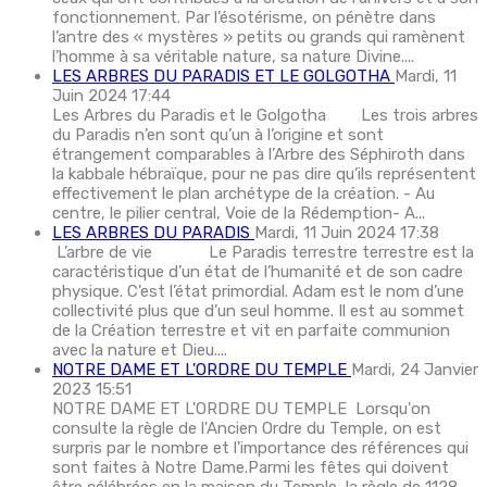
fonctionnement. Par l’ésotérisme, on pénètre dans
l’antre des « mystères » petits ou grands qui ramènent
l’homme à sa véritable nature, sa nature Divine....
LES ARBRES DU PARADIS ET LE GOLGOTHA
Mardi, 11
Juin 2024 17:44
Les Arbres du Paradis et le Golgotha Les trois arbres
du Paradis n’en sont qu’un à l’origine et sont
étrangement comparables à l’Arbre des Séphiroth dans
la kabbale hébraïque, pour ne pas dire qu’ils représentent
effectivement le plan archétype de la création. - Au
centre, le pilier central, Voie de la Rédemption- A...
LES ARBRES DU PARADIS
Mardi, 11 Juin 2024 17:38
L’arbre de vie Le Paradis terrestre terrestre est la
caractéristique d’un état de l’humanité et de son cadre
physique. C’est l’état primordial. Adam est le nom d’une
collectivité plus que d’un seul homme. Il est au sommet
de la Création terrestre et vit en parfaite communion
avec la nature et Dieu....
NOTRE DAME ET L'ORDRE DU TEMPLE
Mardi, 24 Janvier
2023 15:51
NOTRE DAME ET L'ORDRE DU TEMPLE Lorsqu'on
consulte la règle de l'Ancien Ordre du Temple, on est
surpris par le nombre et l'importance des références qui
sont faites à Notre Dame.Parmi les fêtes qui doivent